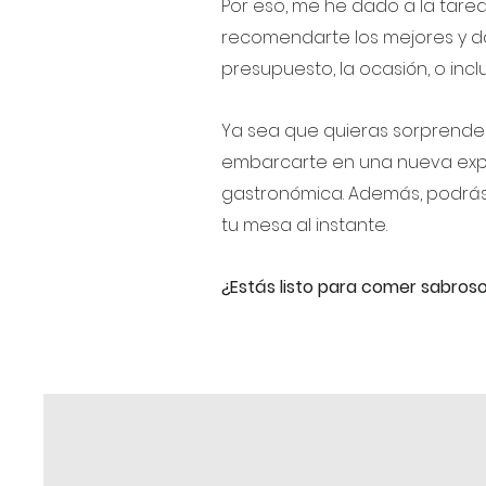
Por eso, me he dado a la tare
recomendarte los mejores y da
presupuesto, la ocasión, o inclu
Ya sea que quieras sorprender 
embarcarte en una nueva exper
gastronómica. Además, podrás 
tu mesa al instante.
¿Estás listo para comer sabros