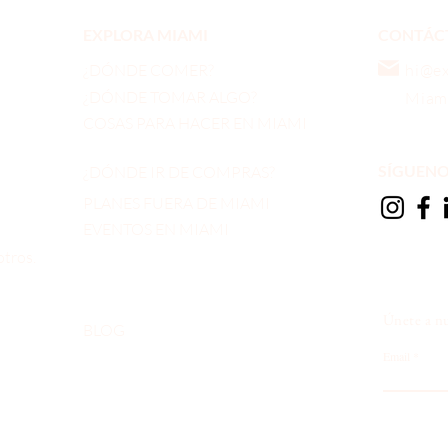
EXPLORA MIAMI
CONTÁC
¿DÓNDE COMER?
hi@e
¿DÓNDE TOMAR ALGO?
Miami
COSAS PARA HACER EN MIAMI
​SÍGUEN
¿DÓNDE IR DE COMPRAS?
PLANES FUERA DE MIAMI
EVENTOS EN MIAMI
tros.
Únete a nu
BLOG
Email