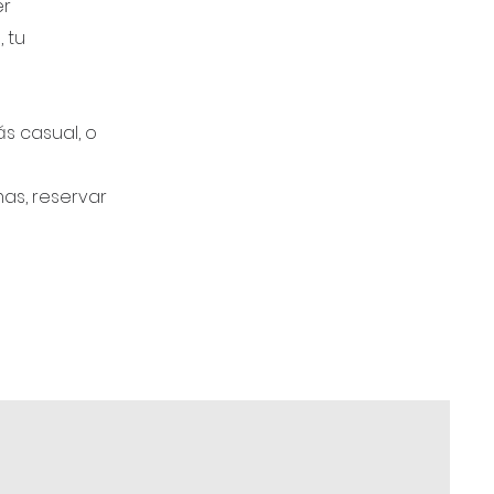
er
 tu
s casual, o
as, reservar