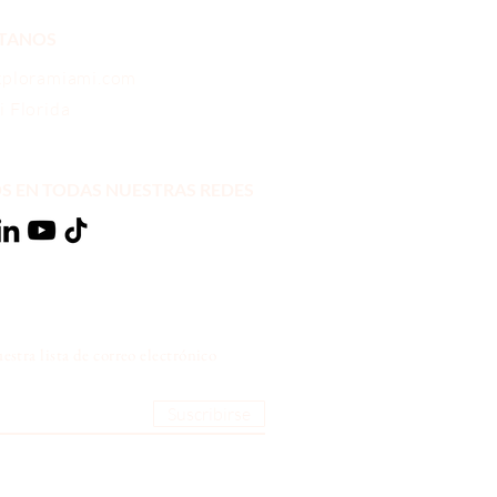
TANOS
xploramiami.com
 Florida
OS EN TODAS NUESTRAS REDES
estra lista de correo electrónico
Suscribirse