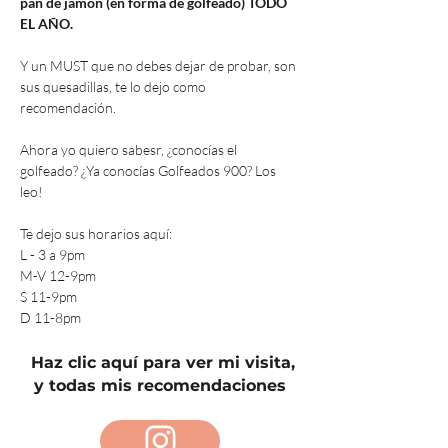
pan de jamón (en forma de golfeado) TODO 
EL AÑO.
Y un MUST que no debes dejar de probar, son 
sus quesadillas, te lo dejo como 
recomendación.
Ahora yo quiero sabesr, ¿conocías el 
golfeado? ¿Ya conocías Golfeados 900? Los 
leo!
Te dejo sus horarios aquí:
L - 3 a 9pm
M-V 12-9pm
S 11-9pm
D 11-8pm
Haz clic aquí para ver mi visita,
y todas mis recomendaciones