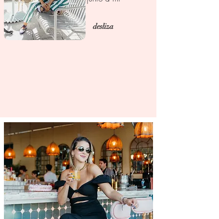
desliza