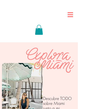
Descubre TODO
sobre Miami
junto a mi