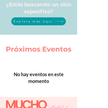
¿Estás buscando un sitio
específico?
Explora más aquí
Próximos Eventos
No hay eventos en este
momento