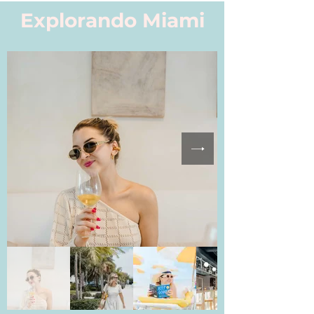
Explorando Miami