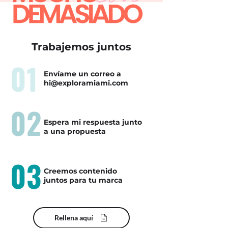
Trabajemos juntos
01
Envíame un correo a
hi@exploramiami.com
02
Espera mi respuesta junto
a una propuesta
03
Creemos contenido
juntos para tu marca
Rellena aquí