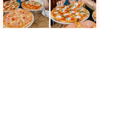
ARRIBA
EXPLORA MIAMI
¿DÓNDE COMER?
¿DÓNDE TOMAR ALGO?
COSAS PARA HACER EN MIAMI
CONTÁCTANOS
hi@exploramiami.com