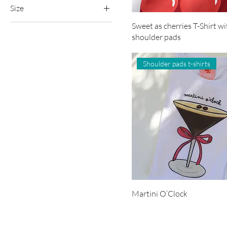
Size
Sweet as cherries T-Shirt wi
Large
shoulder pads
Medium
Small
Shoulder pads t-shirts
Martini O’Clock