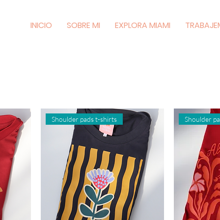
INICIO
SOBRE MI
EXPLORA MIAMI
TRABAJE
Shoulder pads t-shirts
Shoulder pa