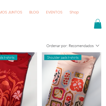
MOS JUNTOS
BLOG
EVENTOS
Shop
Ordenar por:
Recomendados
ds t-shirts
Shoulder pads t-shirts