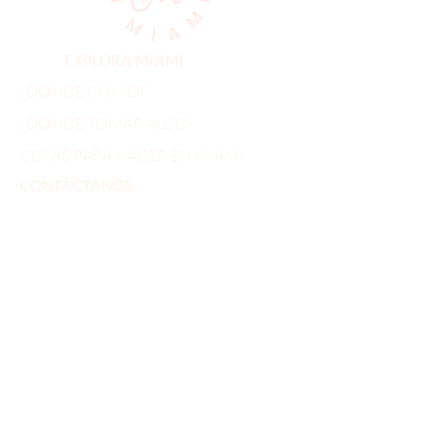
EXPLORA MIAMI
¿DÓNDE COMER?
¿DÓNDE TOMAR ALGO?
COSAS PARA HACER EN MIAMI
CONTÁCTANOS
hi@exploramiami.com
Miami Florida
¿DÓNDE IR DE COMPRAS?
PLANES FUERA DE MIAMI
EVENTOS EN MIAMI
BLOG
​SÍGUENOS EN TODAS NUESTRAS REDES