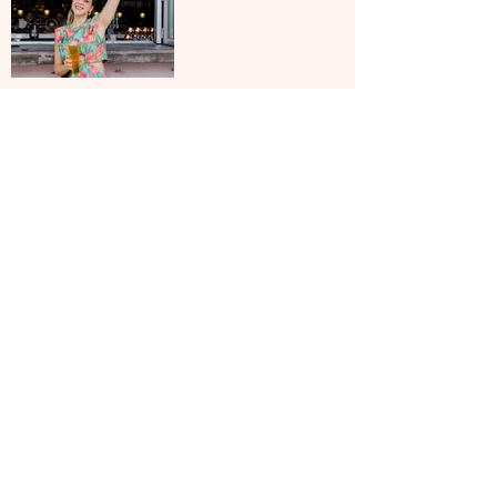
ARRIBA
EXPLORA MIAMI
¿DÓNDE COMER?
¿DÓNDE TOMAR ALGO?
COSAS PARA HACER EN MIAMI
CONTÁCTANOS
hi@exploramiami.com
Miami Florida