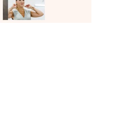
ARRIBA
EXPLORA MIAMI
¿DÓNDE COMER?
¿DÓNDE TOMAR ALGO?
COSAS PARA HACER EN MIAMI
CONTÁCTANOS
hi@exploramiami.com
Miami Florida