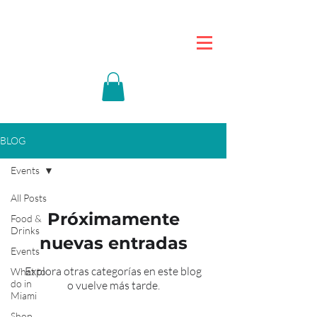
BLOG
Events
All Posts
Próximamente
Food &
Drinks
nuevas entradas
Events
Explora otras categorías en este blog
What to
do in
o vuelve más tarde.
Miami
Shop