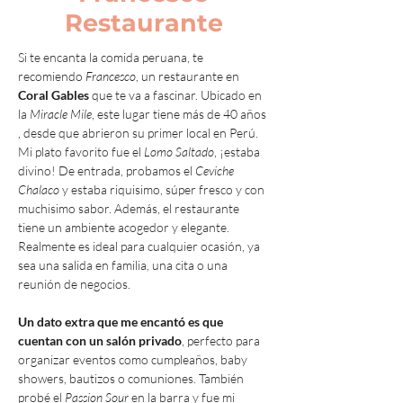
Restaurante
Si te encanta la comida peruana, te 
recomiendo 
Francesco
, un restaurante en 
Coral Gables 
que te va a fascinar. Ubicado en 
la 
Miracle Mile
, este lugar tiene más de 40 años 
, desde que abrieron su primer local en Perú. 
Mi plato favorito fue el 
Lomo Saltado
, ¡estaba 
divino! De entrada, probamos el 
Ceviche 
Chalaco
 y estaba riquisimo, súper fresco y con 
muchisimo sabor. Además, el restaurante 
tiene un ambiente acogedor y elegante. 
Realmente es ideal para cualquier ocasión, ya 
sea una salida en familia, una cita o una 
reunión de negocios.
Un dato extra que me encantó es que 
cuentan con un salón privado
, perfecto para 
organizar eventos como cumpleaños, baby 
showers, bautizos o comuniones. También 
probé el 
Passion Sour
 en la barra y fue mi 