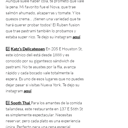
Aunque suele haber cola, te prometo que vale 
la pena. Mi favorito fue el Nova, que trae 
salmón ahumado, alcaparras y tomate. Y los 
quesos crema… ¡tienen una variedad que te 
hará querer probar todos! El Ruben fusion 
que trae pastrami también lo probamos y 
estaba super rico. Te dejo su instagram 
aquí
2️⃣ 
Katz’s Delicatessen
En 205 E Houston St, 
este icónico deli está desde 1888 y es 
conocido por su gigantesco sándwich de 
pastrami. No te asustes por la fila, avanza 
rápido y cada bocado vale totalmente la 
espera. Es uno de esos lugares que no puedes 
dejar pasar si visitas Nueva York. Te dejo su 
instagram 
aquí
3️⃣
Sooth Thai 
Para los amantes de la comida 
tailandesa, este restaurante en 137 E 56th St 
es simplemente espectacular. Necesitas 
reservar, pero cada plato es una experiencia 
única. Perfecto para una cena especial 