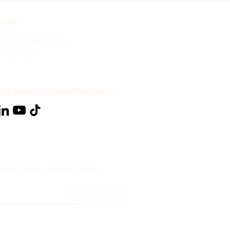
T US
xploramiami.com
 Florida
US ON ALL OUR NETWORKS
estra lista de correo electrónico
Suscribirse