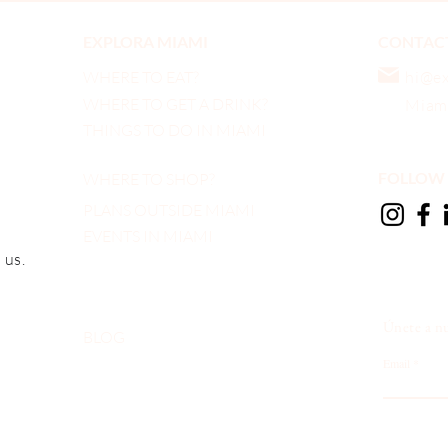
EXPLORA MIAMI
CONTAC
WHERE TO EAT?
hi@e
WHERE TO GET A DRINK?
Miami
THINGS TO DO IN MIAMI
FOLLOW 
WHERE TO SHOP?
PLANS OUTSIDE MIAMI
EVENTS IN MIAMI
 us.
Únete a nu
BLOG
Email