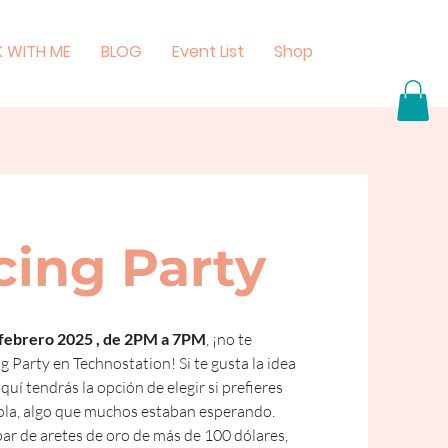
 WITH ME
BLOG
Event List
Shop
cing Party
 febrero 2025 , de 2PM a 7PM
, ¡no te 
g Party en Technostation! Si te gusta la idea 
quí tendrás la opción de elegir si prefieres 
tola, algo que muchos estaban esperando. 
ar de aretes de oro de más de 100 dólares, 