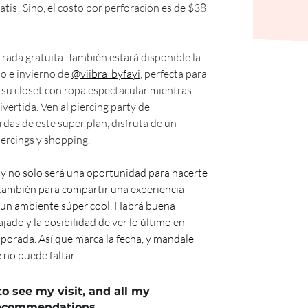
ratis! Sino, el costo por perforación es de $38 
rada gratuita. También estará disponible la 
o e invierno de 
@viibra_byfayi
, perfecta para 
su closet con ropa espectacular mientras 
vertida. Ven al piercing party de 
erdas de este super plan, disfruta de un 
iercings y shopping. 
ty no solo será una oportunidad para hacerte 
 también para compartir una experiencia 
 un ambiente súper cool. Habrá buena 
jado y la posibilidad de ver lo último en 
porada. Así que marca la fecha, y mandale 
 no puede faltar.
to see my visit, and all my
ecommendations