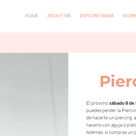
HOME
ABOUT ME
EXPLORE MIAMI
WORK
Pier
El próximo 
sábado 8 de
puedes perder la Piercin
de hacerte un piercing, a
hacerlo con aguja o pis
Además, si compras un p