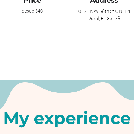
Price
Address
desde $40
10171 NW 58th St UNIT 4, 
Doral, FL 33178
My experience