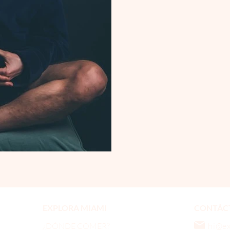
EXPLORA MIAMI
CONTÁC
¿DÓNDE COMER?
hi@e