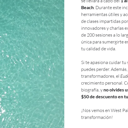
se llevará a cabo del 
1 a
Beach
. Durante este in
herramientas útiles y ac
de clases impartidas po
innovadores y charlas ex
de 200 sesiones a lo lar
única para sumergirte e
tu calidad de vida.
Si te apasiona cuidar tu 
puedes perder. Además, 
transformadores, el 
Eud
crecimiento personal. C
biografía, y
 no olvides 
$50 de descuento en tu
¡Nos vemos en West Palm
transformación!