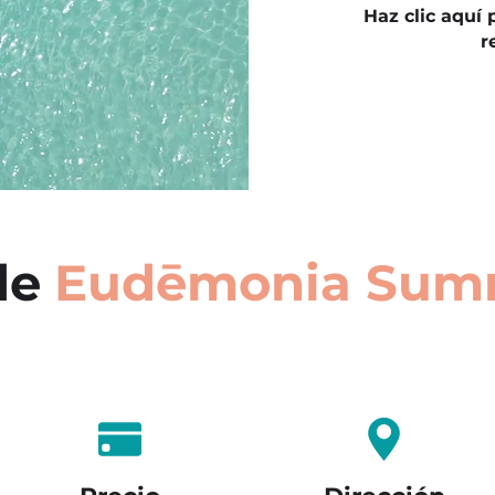
Haz clic aquí p
r
de
Eudēmonia Sum