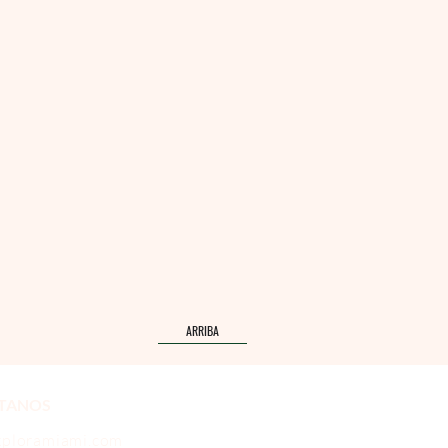
ARRIBA
TANOS
xploramiami.com