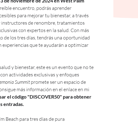
l 3 de noviembre de 2024 en West Palm 
creíble encuentro, podrás aprender 
cesibles para mejorar tu bienestar, a través 
r instructores de renombre, tratamientos 
clusivas con expertos en la salud. Con más 
go de los tres días, tendrás una oportunidad 
n experiencias que te ayudarán a optimizar 
salud y bienestar, este es un evento que no te 
con actividades exclusivas y enfoques 
emonia Summit
 promete ser un espacio de 
onsigue más información en el enlace en mi 
usar el código "DISCOVER50" para obtener 
s entradas. 
 Beach para tres días de pura 