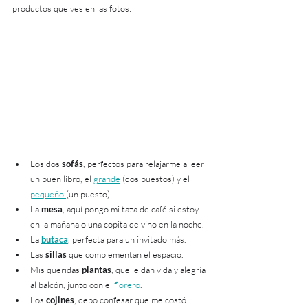
productos que ves en las fotos:
Los dos 
sofás
, perfectos para relajarme a leer 
un buen libro, el 
grande
 (dos puestos) y el 
pequeño 
(un puesto).
La 
mesa
, aquí pongo mi taza de café si estoy 
en la mañana o una copita de vino en la noche.
La 
butaca
, perfecta para un invitado más.
Las 
sillas
 que complementan el espacio.
Mis queridas 
plantas
, que le dan vida y alegría 
al balcón, junto con el 
florero
.
Los 
cojines
, debo confesar que me costó 