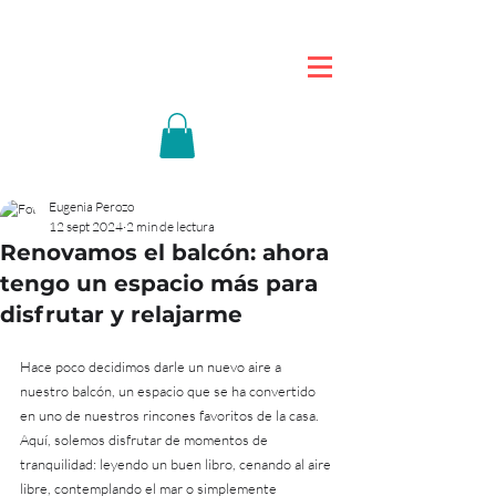
Eugenia Perozo
12 sept 2024
2 min de lectura
Renovamos el balcón: ahora
tengo un espacio más para
disfrutar y relajarme
Hace poco decidimos darle un nuevo aire a 
nuestro balcón, un espacio que se ha convertido 
en uno de nuestros rincones favoritos de la casa. 
Aquí, solemos disfrutar de momentos de 
tranquilidad: leyendo un buen libro, cenando al aire 
libre, contemplando el mar o simplemente 