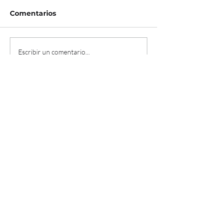
Comentarios
Escribir un comentario...
EXPLORA MIAMI
¿DÓNDE COMER?
¿DÓNDE TOMAR ALGO?
COSAS PARA HACER EN MIAMI
CONTÁCTANOS