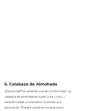
5. 
Calabaza de Almohada
¡Esta es definitivamente una de mis favoritas! La 
calabaza de almohada es super cute y cozy, y 
también añade un elemento divertido a la 
decoración. Puedes usarla en la cama como 