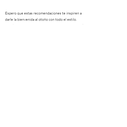
Espero que estas recomendaciones te inspiren a 
darle la bienvenida al otoño con todo el estilo. 
¿Cuál de estos productos de Target te gustó más? 
¡Déjamelo saber en los comentarios!
Entradas recientes
Ver todo