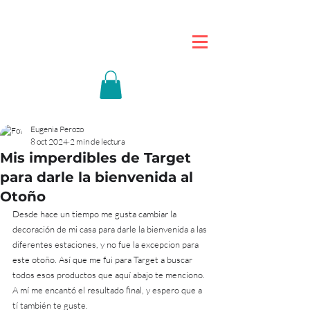
Eugenia Perozo
8 oct 2024
2 min de lectura
Mis imperdibles de Target
para darle la bienvenida al
Otoño
Desde hace un tiempo me gusta cambiar la 
decoración de mi casa para darle la bienvenida a las 
diferentes estaciones, y no fue la excepcion para 
este otoño. Así que me fui para Target a buscar 
todos esos productos que aquí abajo te menciono. 
A mí me encantó el resultado final, y espero que a 
tí también te guste.