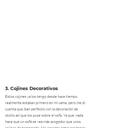
3. 
Cojines Decorativos
Estos cojines ya los tengo desde hace tiempo, 
realmente estaban primero en mi cama, pero me dí 
cuenta que iban perfecto con la decoración de 
otoño así que los puse sobre el sofa. Ya que, nada 
hace que un sofá se vea más acogedor que unos 
cojines de temporada. Me encanta optar por tonos 