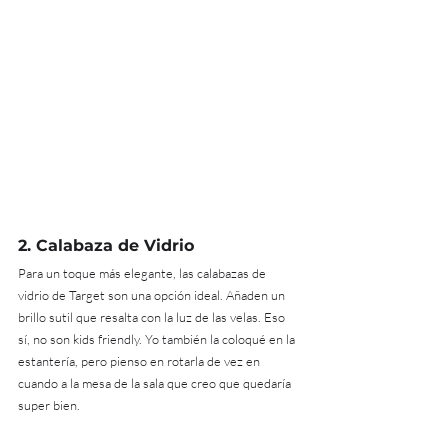
2. 
Calabaza de Vidrio
Para un toque más elegante, las calabazas de 
vidrio de Target son una opción ideal. Añaden un 
brillo sutil que resalta con la luz de las velas. Eso 
sí, no son kids friendly. Yo también la coloqué en la 
estantería, pero pienso en rotarla de vez en 
cuando a la mesa de la sala que creo que quedaría 
super bien.